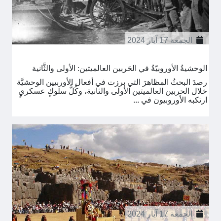
الجمعة 17 آيار 2024
الوحشيةُ الأوروبيّةُ في الحَربين العالميتين: الأولى والثَّانية
رصدَ البحثُ المظاهرَ التي برزت في أفعال الأوربيين الوحشيَّة
خلال الحربين العالميتين الأولى والثانية، وكُلُّ سلوكٍ عسكريٍ
ارتكبه الأوروبيون في ...
الجمعة 17 آيار 2024