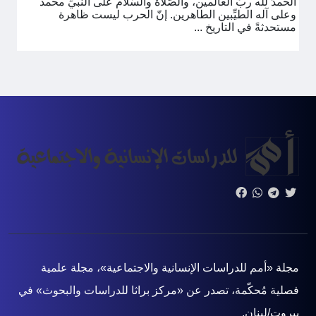
الحمدُ لله ربِّ العالمين، والصَّلاة والسَّلام على النبيِّ محمد
وعلى آله الطيِّبين الطاهرين. إنّ الحرب ليست ظاهرة
مستحدثةً في التاريخ ...
مجلة «أمم للدراسات الإنسانية والاجتماعية»، مجلة علمية
فصلية مُحكّمة، تصدر عن «مركز براثا للدراسات والبحوث» في
بيروت/لبنان.