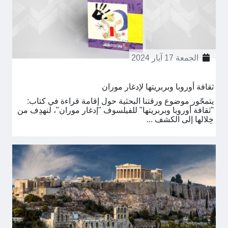
الجمعة 17 آيار 2024
ثقافة أوروبا وبربريتها لإدغار موران
يتمحّور موضوع ورقتنا البحثية حول إقامة قراءة في كتاب:
"ثقافة أوروبا وبربريتها" للفيلسوف "إدغار موران"، لنهدِف من
خِلالها إلى الكشف ...