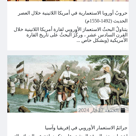
حروبُ أوروبا الاستعمارية في أمريكا اللاتينية خلال العصر
الحديث (1492-1550م)
يتناولُ البحثُ الاستعمارَ الأوروبي لقارة أمريكا اللاتينية خلال
القرن السادس عشر ، وركَّزَ البحثُ على تاريخ القارة
الأمريكية (وبشكل خاص ...
الجمعة 17 آيار 2024
جرائمُ الاستعمار الأوروبي في إفريقيا وآسيا