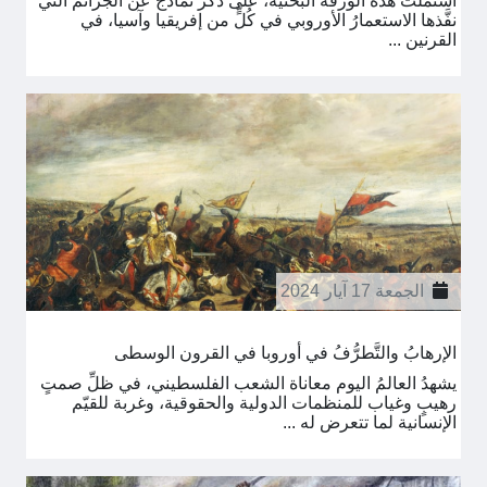
اشتملت هذه الورقة البحثية، على ذكر نماذج عن الجرائم التي
نفَّذها الاستعمارُ الأوروبي في كُلٍّ من إفريقيا وآسيا، في
القرنين ...
الجمعة 17 آيار 2024
الإرهابُ والتَّطرُّفُ في أوروبا في القرون الوسطى
يشهدُ العالمُ اليوم معاناة الشعب الفلسطيني، في ظلِّ صمتٍ
رهيبٍ وغياب للمنظمات الدولية والحقوقية، وغربة للقيّم
الإنسانية لما تتعرض له ...