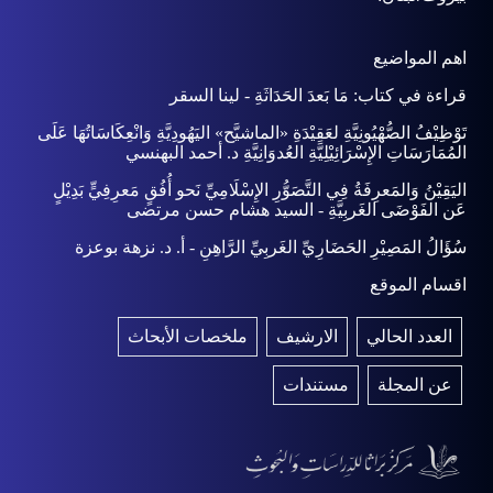
اهم المواضيع
قراءة في كتاب: مَا بَعدَ الحَدَاثَةِ - لينا السقر
تَوْظِيْفُ الصُّهْيُونِيَّةِ لعَقِيْدَةِ «الماشيَّح» اليَهُودِيَّةِ وَانْعِكَاسَاتُهَا عَلَى
المُمَارَسَاتِ الإِسْرَائِيْلِيَّةِ العُدوَانِيَّةِ د. أحمد البهنسي
اليَقِيْنُ وَالمَعرِفَةُ فِي التَّصَوُّرِ الإِسْلَامِيِّ نَحو أُفُقٍ مَعرِفِيٍّ بَدِيْلٍ
عَن الفَوْضَى الغَربِيَّةِ - السيد هشام حسن مرتضى
سُؤَالُ المَصِيْرِ الحَضَارِيِّ الغَربِيِّ الرَّاهِنِ - أ. د. نزهة بوعزة
اقسام الموقع
العدد الحالي
الارشيف
ملخصات الأبحاث
عن المجلة
مستندات