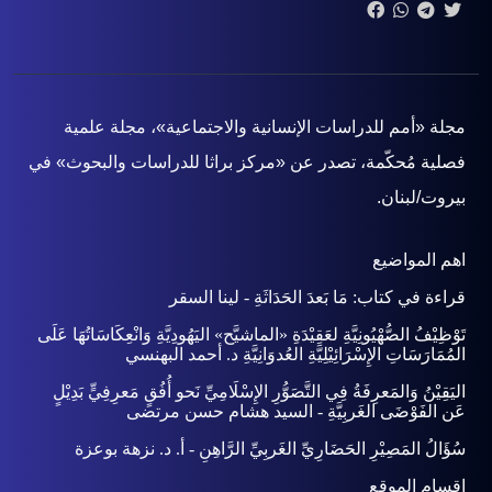
مجلة «أمم للدراسات الإنسانية والاجتماعية»، مجلة علمية
فصلية مُحكّمة، تصدر عن «مركز براثا للدراسات والبحوث» في
بيروت/لبنان.
اهم المواضيع
قراءة في كتاب: مَا بَعدَ الحَدَاثَةِ - لينا السقر
تَوْظِيْفُ الصُّهْيُونِيَّةِ لعَقِيْدَةِ «الماشيَّح» اليَهُودِيَّةِ وَانْعِكَاسَاتُهَا عَلَى
المُمَارَسَاتِ الإِسْرَائِيْلِيَّةِ العُدوَانِيَّةِ د. أحمد البهنسي
اليَقِيْنُ وَالمَعرِفَةُ فِي التَّصَوُّرِ الإِسْلَامِيِّ نَحو أُفُقٍ مَعرِفِيٍّ بَدِيْلٍ
عَن الفَوْضَى الغَربِيَّةِ - السيد هشام حسن مرتضى
سُؤَالُ المَصِيْرِ الحَضَارِيِّ الغَربِيِّ الرَّاهِنِ - أ. د. نزهة بوعزة
اقسام الموقع