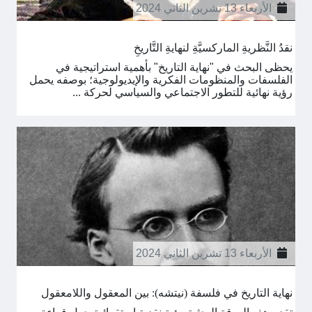
الأربعاء 13 تشرين الثاني 2024
نقدُ النَّظريةِ الماركسيَّةِ لنهايةِ التَّاريخِ
يحظى البحث في "نهاية التاريخ" بأهمية استراتيجية في
الفلسفات والمنظومات الفكرية والإيديولوجية؛ بوصفه يحمل
رؤية نهائية للتطور الاجتماعي والسياسي لحركة ...
الأربعاء 13 تشرين الثاني 2024
نهاية التاريخ في فلسفة (نيتشه): بين المعقول واللامعقول