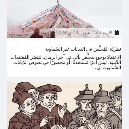
الأربعاء 13 تشرين الثاني 2024
نظريّة المُخلِّص في الديانات غير السَّماوية
الاعتقادُ بوجود مخلِّص يأتي في آخر الزمان، ليَنصُرَ المُعتقدات
الدِّينية، ليسَ أمرًا مُستحدثًا، أو مَحصورًا في نصوص الدّيانات
السَّماوية، بل ...