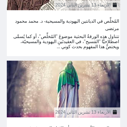
الأربعاء 13 تشرين الثاني 2024
المُخلِّص في الديانتين اليهودية والمسيحية- د. محمد محمود
مرتضى
تتناول هذه الورقةُ البحثية موضوعَ "المُخلِّص"، أو كما يُسمَّى
اصطلاحيًّا "المَسيح"، في العقيدتَينِ اليهودية والمسيحيّة،
ويختصُّ هذا المفهوم بحدث كوني ...
الأربعاء 13 تشرين الثاني 2024