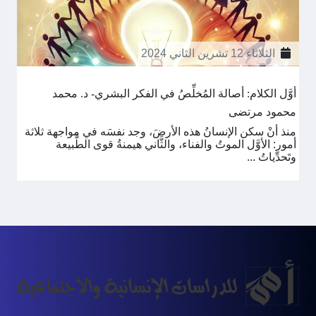
الثلاثاء 12 تشرين الثاني 2024
أوَّل الكلام: أصالة المُخلِّصُ في الفكر البشري- د. محمد
محمود مرتضى
منذ أنْ سكن الإنسانُ هذه الأرضَ، وجد نفسَه في مواجهة ثلاثة
أمور: الأوَّل الموتُ والفناء، والثَّاني هيمنةُ قوى الطَّبيعة
وتَحدِّياتُ ...