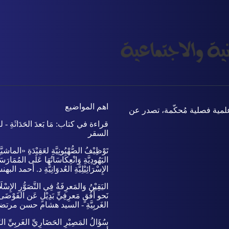
اهم المواضيع
علمية فصلية مُحكّمة، تصدر عن
قراءة في كتاب: مَا بَعدَ الحَدَاثَةِ - لي
السقر
تَوْظِيْفُ الصُّهْيُونِيَّةِ لعَقِيْدَةِ «الماشيّ
اليَهُودِيَّةِ وَانْعِكَاسَاتُهَا عَلَى المُمَارَ
الإِسْرَائِيْلِيَّةِ العُدوَانِيَّةِ د. أحمد الب
اليَقِيْنُ وَالمَعرِفَةُ فِي التَّصَوُّرِ الإِسْلَ
نَحو أُفُقٍ مَعرِفِيٍّ بَدِيْلٍ عَن الفَوْضَى
الغَربِيَّةِ - السيد هشام حسن مرت
سُؤَالُ المَصِيْرِ الحَضَارِيِّ الغَربِيِّ الرّ