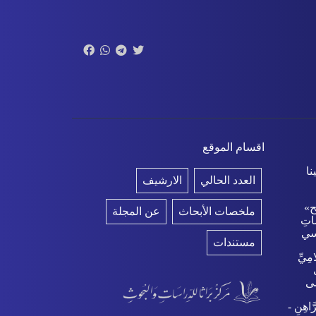
اقسام الموقع
نا
العدد الحالي
الارشيف
َح»
ملخصات الأبحاث
عن المجلة
سَاتِ
هنسي
مستندات
امِيِّ
ضى
َاهِنِ -